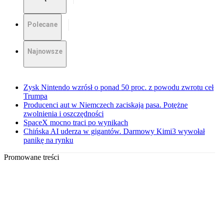
Polecane
Najnowsze
Zysk Nintendo wzrósł o ponad 50 proc. z powodu zwrotu ceł
Trumpa
Producenci aut w Niemczech zaciskają pasa. Potężne
zwolnienia i oszczędności
SpaceX mocno traci po wynikach
Chińska AI uderza w gigantów. Darmowy Kimi3 wywołał
panikę na rynku
Promowane treści