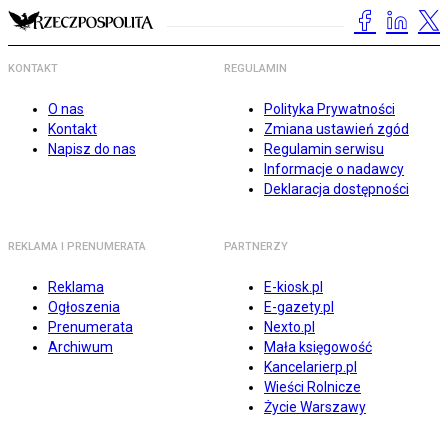
KONTAKT
REGULAMIN
O nas
Polityka Prywatności
Kontakt
Zmiana ustawień zgód
Napisz do nas
Regulamin serwisu
Informacje o nadawcy
Deklaracja dostępności
REKLAMA I PRENUMERATA
PARTNERZY
Reklama
E-kiosk.pl
Ogłoszenia
E-gazety.pl
Prenumerata
Nexto.pl
Archiwum
Mała księgowość
Kancelarierp.pl
Wieści Rolnicze
Życie Warszawy