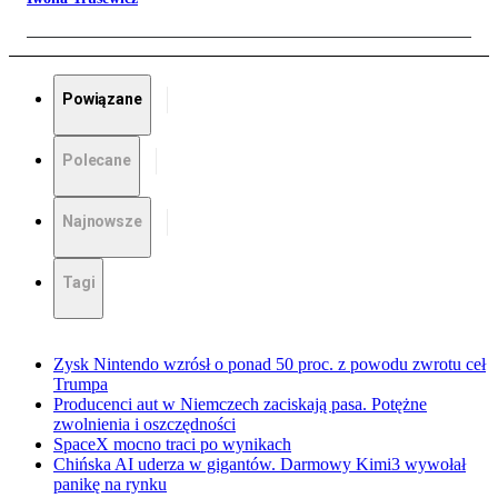
Powiązane
Polecane
Najnowsze
Tagi
Zysk Nintendo wzrósł o ponad 50 proc. z powodu zwrotu ceł
Trumpa
Producenci aut w Niemczech zaciskają pasa. Potężne
zwolnienia i oszczędności
SpaceX mocno traci po wynikach
Chińska AI uderza w gigantów. Darmowy Kimi3 wywołał
panikę na rynku