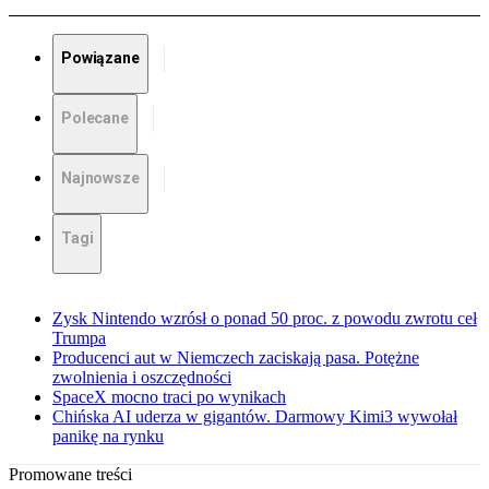
Powiązane
Polecane
Najnowsze
Tagi
Zysk Nintendo wzrósł o ponad 50 proc. z powodu zwrotu ceł
Trumpa
Producenci aut w Niemczech zaciskają pasa. Potężne
zwolnienia i oszczędności
SpaceX mocno traci po wynikach
Chińska AI uderza w gigantów. Darmowy Kimi3 wywołał
panikę na rynku
Promowane treści