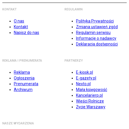
KONTAKT
REGULAMIN
O nas
Polityka Prywatności
Kontakt
Zmiana ustawień zgód
Napisz do nas
Regulamin serwisu
Informacje o nadawcy
Deklaracja dostępności
REKLAMA I PRENUMERATA
PARTNERZY
Reklama
E-kiosk.pl
Ogłoszenia
E-gazety.pl
Prenumerata
Nexto.pl
Archiwum
Mała księgowość
Kancelarierp.pl
Wieści Rolnicze
Życie Warszawy
NASZE WYDARZENIA