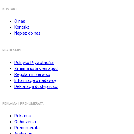
KONTAKT
O nas
Kontakt
Napisz do nas
REGULAMIN
Polityka Prywatności
Zmiana ustawień zgód
Regulamin serwisu
Informacje o nadawcy
Deklaracja dostępności
REKLAMA I PRENUMERATA
Reklama
Ogłoszenia
Prenumerata
Archiwum