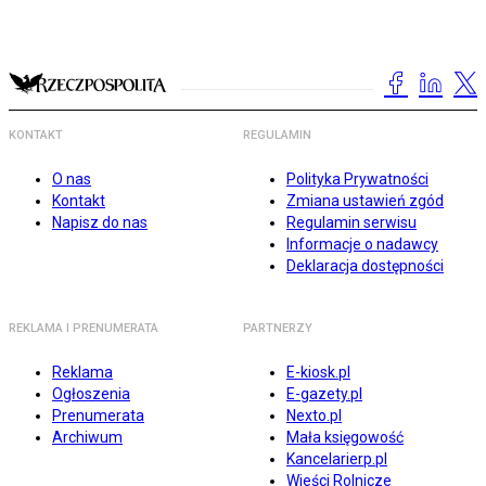
KONTAKT
REGULAMIN
O nas
Polityka Prywatności
Kontakt
Zmiana ustawień zgód
Napisz do nas
Regulamin serwisu
Informacje o nadawcy
Deklaracja dostępności
REKLAMA I PRENUMERATA
PARTNERZY
Reklama
E-kiosk.pl
Ogłoszenia
E-gazety.pl
Prenumerata
Nexto.pl
Archiwum
Mała księgowość
Kancelarierp.pl
Wieści Rolnicze