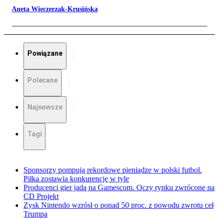
Aneta Wieczerzak-Krusińska
Powiązane
Polecane
Najnowsze
Tagi
Sponsorzy pompują rekordowe pieniądze w polski futbol.
Piłka zostawia konkurencję w tyle
Producenci gier jadą na Gamescom. Oczy rynku zwrócone na
CD Projekt
Zysk Nintendo wzrósł o ponad 50 proc. z powodu zwrotu ceł
Trumpa