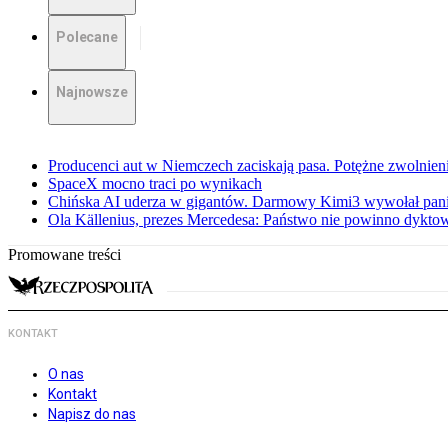
Polecane
Najnowsze
Producenci aut w Niemczech zaciskają pasa. Potężne zwolnieni
SpaceX mocno traci po wynikach
Chińska AI uderza w gigantów. Darmowy Kimi3 wywołał pani
Ola Källenius, prezes Mercedesa: Państwo nie powinno dykto
Promowane treści
KONTAKT
O nas
Kontakt
Napisz do nas