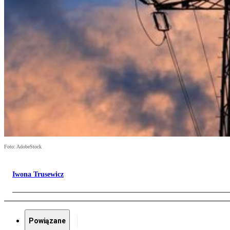
Foto: AdobeStock
Iwona Trusewicz
Powiązane