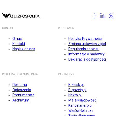
KONTAKT
REGULAMIN
O nas
Polityka Prywatności
Kontakt
Zmiana ustawień zgód
Napisz do nas
Regulamin serwisu
Informacje o nadawcy
Deklaracja dostępności
REKLAMA I PRENUMERATA
PARTNERZY
Reklama
E-kiosk.pl
Ogłoszenia
E-gazety.pl
Prenumerata
Nexto.pl
Archiwum
Mała księgowość
Kancelarierp.pl
Wieści Rolnicze
Życie Warszawy