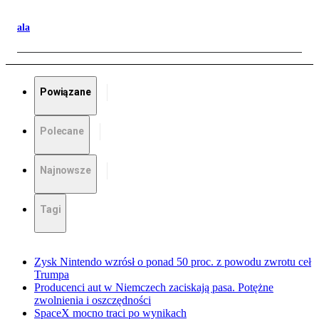
ala
Powiązane
Polecane
Najnowsze
Tagi
Zysk Nintendo wzrósł o ponad 50 proc. z powodu zwrotu ceł
Trumpa
Producenci aut w Niemczech zaciskają pasa. Potężne
zwolnienia i oszczędności
SpaceX mocno traci po wynikach