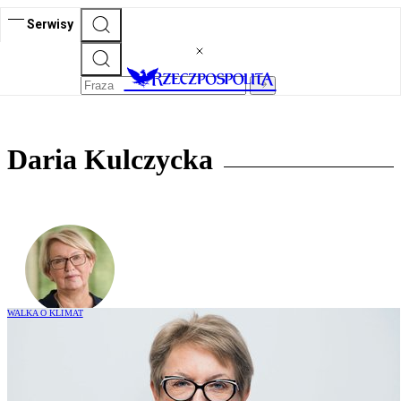
Serwisy
Daria Kulczycka
WALKA O KLIMAT
Duży zwrot biznesu