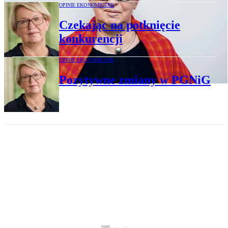
OPINIE EKONOMICZNE
Czekając na potknięcie
konkurencji
OPINIE EKONOMICZNE
Pozytywne zmiany w PGNiG