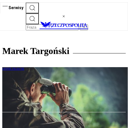
Serwisy
Marek Targoński
OPINIE PRAWNE
Marek Targoński: Jestem myśliwym i
kocham przyrodę. Skończmy opowiadać
antymyśliwskie bajki