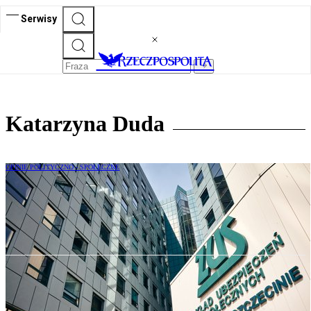
Serwisy
Katarzyna Duda
OPINIE POLITYCZNO - SPOŁECZNE
Przewodniczący OPZZ: Wakacje
składkowe to zły pomysł