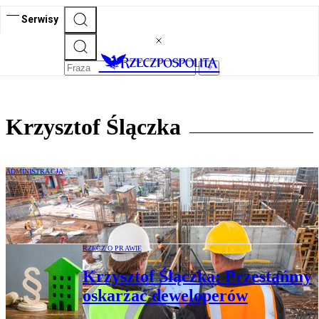
Serwisy
Krzysztof Ślączka
ADMINISTRACJA
Bez ładu instytucji nie będzie ładu
przestrzennego
RZECZ O PRAWIE
Krzysztof Ślączka: Przestańmy
oskarżać deweloperów