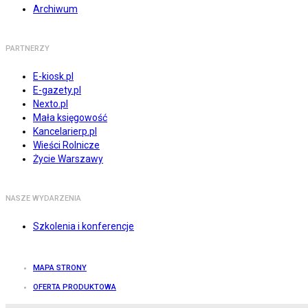
Archiwum
PARTNERZY
E-kiosk.pl
E-gazety.pl
Nexto.pl
Mała księgowość
Kancelarierp.pl
Wieści Rolnicze
Życie Warszawy
NASZE WYDARZENIA
Szkolenia i konferencje
MAPA STRONY
OFERTA PRODUKTOWA