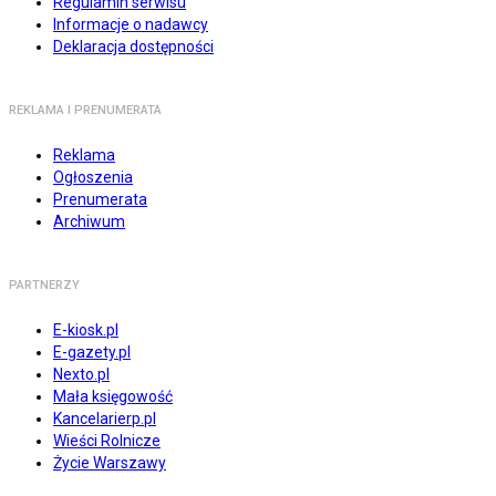
Regulamin serwisu
Informacje o nadawcy
Deklaracja dostępności
REKLAMA I PRENUMERATA
Reklama
Ogłoszenia
Prenumerata
Archiwum
PARTNERZY
E-kiosk.pl
E-gazety.pl
Nexto.pl
Mała księgowość
Kancelarierp.pl
Wieści Rolnicze
Życie Warszawy