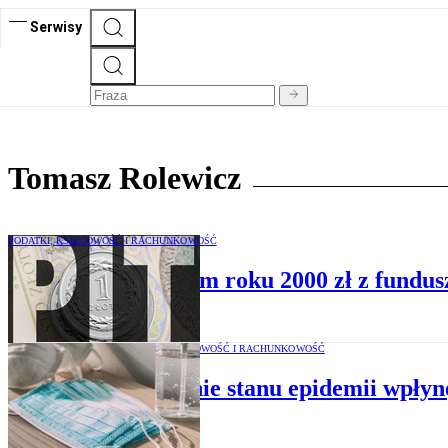
Serwisy
Tomasz Rolewicz
PODATKI, KSIĘGOWOŚĆ I RACHUNKOWOŚĆ
Jeszcze w przyszłym roku 2000 zł z fundus
PODATKI, KSIĘGOWOŚĆ I RACHUNKOWOŚĆ
Zniesienie stanu epidemii wpłyn