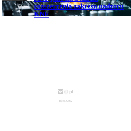
rozszerzenia zakresu nadzoru
KNF