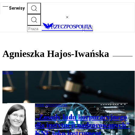
Serwisy
Agnieszka Hajos-Iwańska
BIZNES
Ochrona praw osób kontra sztuczna
inteligencja
OPINIE EKONOMICZNE
„Zasady ładu korporacyjnego
dla instytucji nadzorowanych"
KNF jako instrument