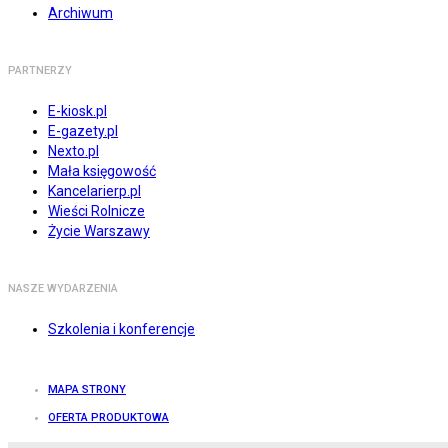
Archiwum
PARTNERZY
E-kiosk.pl
E-gazety.pl
Nexto.pl
Mała księgowość
Kancelarierp.pl
Wieści Rolnicze
Życie Warszawy
NASZE WYDARZENIA
Szkolenia i konferencje
MAPA STRONY
OFERTA PRODUKTOWA