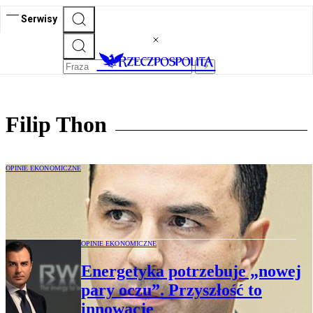
Serwisy
Filip Thon
OPINIE EKONOMICZNE
Prosumencka rewolucja na rynku energii
OPINIE EKONOMICZNE
Energetyka potrzebuje „nowej
pary oczu”. Przyszłość to
innowacje