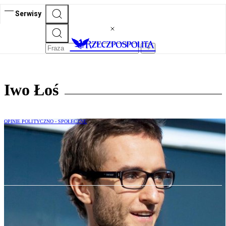
Serwisy
Iwo Łoś
OPINIE POLITYCZNO - SPOŁECZNE
Kosztowny projekt widmo