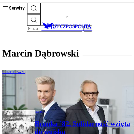
Serwisy
Marcin Dąbrowski
OPINIE PRAWNE
Marcin Dąbrowski: Jak zapewnić
sukcesorom „okres próbny” w firmie
rodzinnej?
HISTORIA
Branka ’82. Solidarność wzięta
do wojska