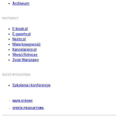
Archiwum
PARTNERZY
E-kiosk.pl
E-gazety.pl
Nexto.pl
Mała księgowość
Kancelarierp.pl
Wieści Rolnicze
Życie Warszawy
NASZE WYDARZENIA
Szkolenia i konferencje
MAPA STRONY
OFERTA PRODUKTOWA