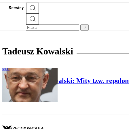
Serwisy
Tadeusz Kowalski
KRAJ
Prof. Tadeusz Kowalski: Mity tzw. repolon