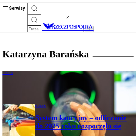
Serwisy
Katarzyna Barańska
BIZNES
System kaucyjny rusza od października.
Jak dobrze przygotować się do zmian?
BIZNES
System kaucyjny – odliczanie
do 2025 roku rozpoczęło się