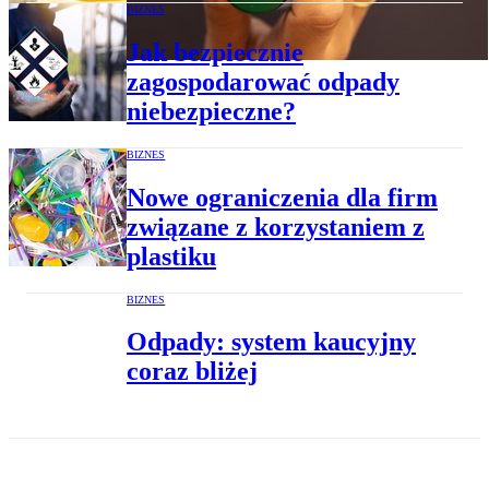
BIZNES
Jak bezpiecznie
zagospodarować odpady
niebezpieczne?
BIZNES
Nowe ograniczenia dla firm
związane z korzystaniem z
plastiku
BIZNES
Odpady: system kaucyjny
coraz bliżej