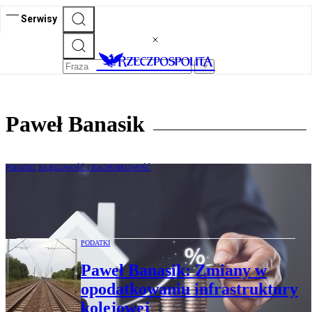
Serwisy
Paweł Banasik
PODATKI, KSIĘGOWOŚĆ I RACHUNKOWOŚĆ
Do trzech razy sztuka – czeka nas nowy
podatek od nieruchomości
PODATKI
Paweł Banasik: Zmiany w
opodatkowaniu infrastruktury
kolejowej