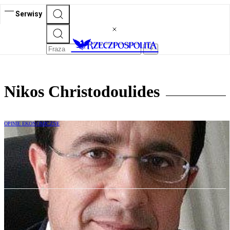
Serwisy
Nikos Christodoulides
OPINIE EKONOMICZNE
Cypr – nowe otwarcie