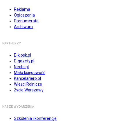
Reklama
Ogłoszenia
Prenumerata
Archiwum
PARTNERZY
E-kiosk.pl
E-gazety.pl
Nexto.pl
Mała księgowość
Kancelarierp.pl
Wieści Rolnicze
Życie Warszawy
NASZE WYDARZENIA
Szkolenia i konferencje