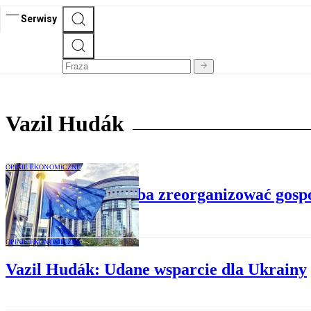
Serwisy
Vazil Hudák
OPINIE EKONOMICZNE
Vazil Hudák: Trzeba zreorganizować gosp
OPINIE EKONOMICZNE
Vazil Hudák: Udane wsparcie dla Ukrainy