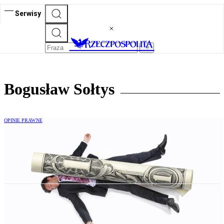
Serwisy
Bogusław Sołtys
OPINIE PRAWNE
Nowe prawo restrukturyzacyjne - kto
może z niego skorzystać