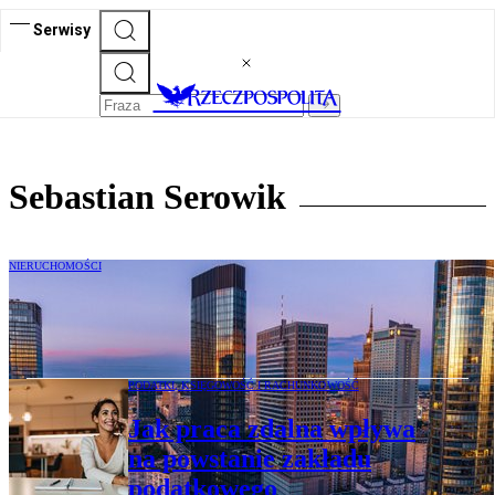
Serwisy
Sebastian Serowik
NIERUCHOMOŚCI
REIT-y w Polsce: czas na przemyślaną
implementację
PODATKI, KSIĘGOWOŚĆ I RACHUNKOWOŚĆ
Jak praca zdalna wpływa
na powstanie zakładu
podatkowego