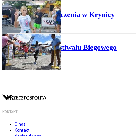
SPORT
Do zobaczenia w Krynicy
LEKKOATLETYKA
Liga Festiwalu Biegowego
KONTAKT
O nas
Kontakt