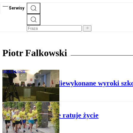
Serwisy
Piotr Falkowski
OPINIE PRAWNE
Piotr Falkowski: Niewykonane wyroki szko
LEKKOATLETYKA
Bieganie ratuje życie