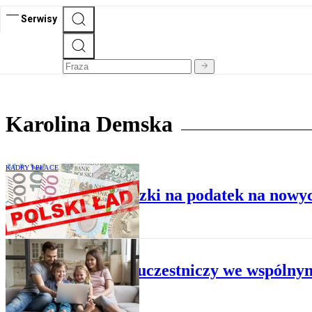
Serwisy
Karolina Demska
KADRY I PŁACE
Zmniejszanie zaliczki na podatek na nowy
KADRY I PŁACE
Płatnik uczestniczy we wspólny