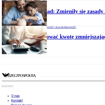
PODATKI
Polski Ład: Zmieniły się zasady
PODATKI, KSIĘGOWOŚĆ I RACHUNKOWOŚĆ
Jak stosować kwotę zmniejszają
KONTAKT
O nas
Kontakt