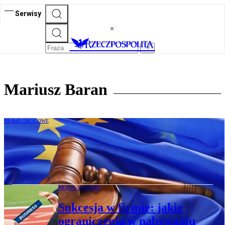
Serwisy
Mariusz Baran
PRAWO DROGOWE
Mariusz Baran: Sąd miał prawo
zakwestionować sankcję niezgodną z
prawem UE
PRAWO W FIRMIE
Sukcesja w firmie: jakie
ograniczenia w nabywaniu