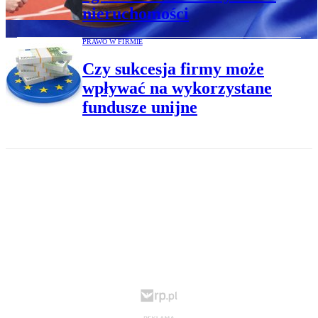
nieruchomości
PRAWO W FIRMIE
Czy sukcesja firmy może
wpływać na wykorzystane
fundusze unijne