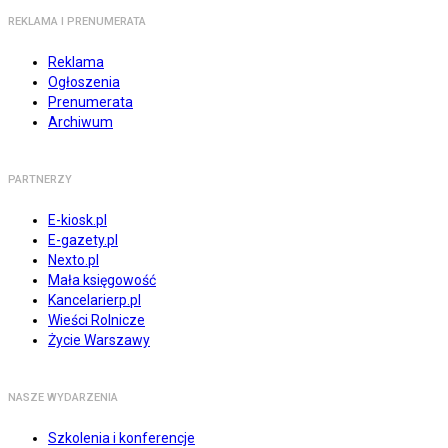
REKLAMA I PRENUMERATA
Reklama
Ogłoszenia
Prenumerata
Archiwum
PARTNERZY
E-kiosk.pl
E-gazety.pl
Nexto.pl
Mała księgowość
Kancelarierp.pl
Wieści Rolnicze
Życie Warszawy
NASZE WYDARZENIA
Szkolenia i konferencje