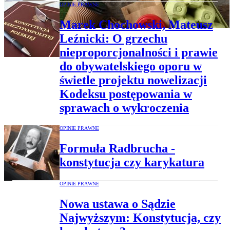
OPINIE PRAWNE
Marek Chochowski, Mateusz
Leźnicki: O grzechu
nieproporcjonalności i prawie
do obywatelskiego oporu w
świetle projektu nowelizacji
Kodeksu postępowania w
sprawach o wykroczenia
OPINIE PRAWNE
Formuła Radbrucha -
konstytucja czy karykatura
OPINIE PRAWNE
Nowa ustawa o Sądzie
Najwyższym: Konstytucja, czy