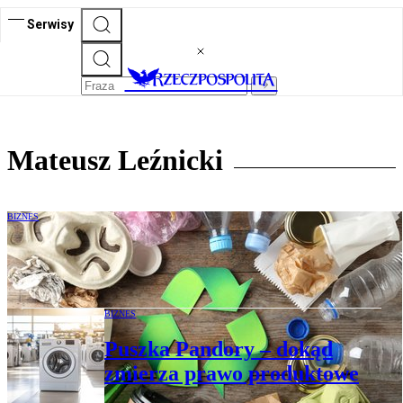
Serwisy
Mateusz Leźnicki
BIZNES
Kluczowe zmiany w opakowaniach. Co to
oznacza dla firm?
BIZNES
Puszka Pandory – dokąd
zmierza prawo produktowe