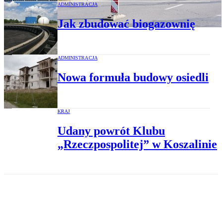
ADMINISTRACJA
Jak zbudować biogazownię
ADMINISTRACJA
Nowa formuła budowy osiedli
KRAJ
Udany powrót Klubu
„Rzeczpospolitej” w Koszalinie