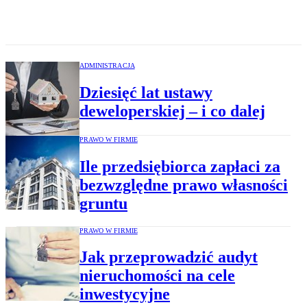
ADMINISTRACJA
Dziesięć lat ustawy
deweloperskiej – i co dalej
PRAWO W FIRMIE
Ile przedsiębiorca zapłaci za
bezwzględne prawo własności
gruntu
PRAWO W FIRMIE
Jak przeprowadzić audyt
nieruchomości na cele
inwestycyjne