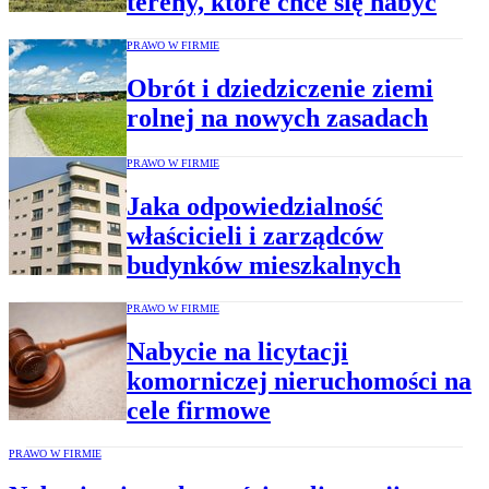
tereny, które chce się nabyć
PRAWO W FIRMIE
Obrót i dziedziczenie ziemi
rolnej na nowych zasadach
PRAWO W FIRMIE
Jaka odpowiedzialność
właścicieli i zarządców
budynków mieszkalnych
PRAWO W FIRMIE
Nabycie na licytacji
komorniczej nieruchomości na
cele firmowe
PRAWO W FIRMIE