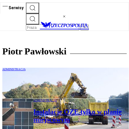
Serwisy
Piotr Pawłowski
ADMINISTRACJA
Partycypacja w remoncie dróg
ADMINISTRACJA
Instalacje OZE tylko w planie
miejscowym