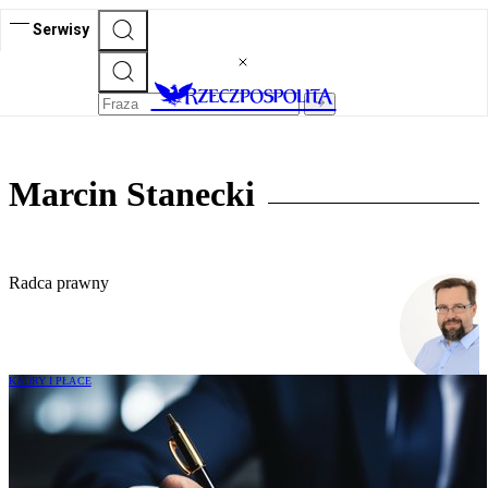
Serwisy
Marcin Stanecki
Radca prawny
KADRY I PŁACE
Podpis pod dokumentem nie zawsze
niezbędny