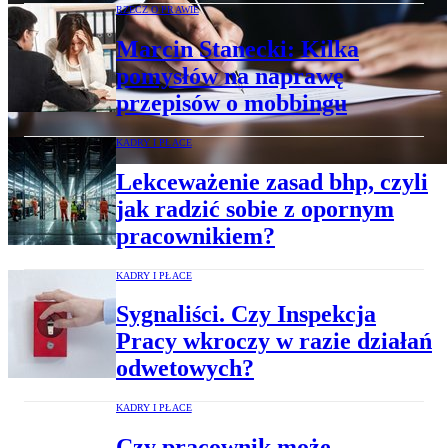
RZECZ O PRAWIE
Marcin Stanecki: Kilka
pomysłów na naprawę
przepisów o mobbingu
KADRY I PŁACE
Lekceważenie zasad bhp, czyli
jak radzić sobie z opornym
pracownikiem?
KADRY I PŁACE
Sygnaliści. Czy Inspekcja
Pracy wkroczy w razie działań
odwetowych?
KADRY I PŁACE
Czy pracownik może