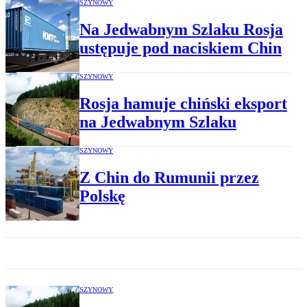
SZYNOWY
Na Jedwabnym Szlaku Rosja
ustępuje pod naciskiem Chin
SZYNOWY
Rosja hamuje chiński eksport
na Jedwabnym Szlaku
SZYNOWY
Z Chin do Rumunii przez
Polskę
SZYNOWY