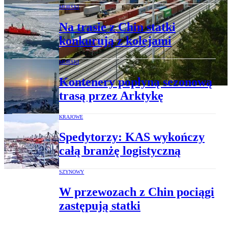
MORSKI
Na trasie z Chin statki
konkurują z kolejami
MORSKI
Kontenery popłyną sezonową
trasą przez Arktykę
KRAJOWE
Spedytorzy: KAS wykończy
całą branżę logistyczną
SZYNOWY
W przewozach z Chin pociągi
zastępują statki