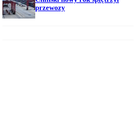
przewozy
SZYNOWY
Na trasie z Chin koleje wracają
do łask
SZYNOWY
Drożeją przewozy z Chin,
także kolejowe
MORSKI
Oddalają się dostawy z Chin,
statki płyną wokół Afryki