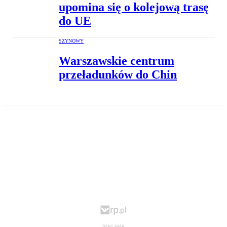
upomina się o kolejową trasę
do UE
SZYNOWY
Warszawskie centrum
przeładunków do Chin