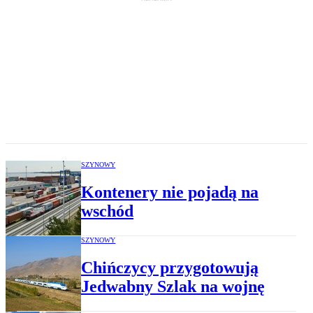
SZYNOWY
Kontenery nie pojadą na
wschód
SZYNOWY
Chińczycy przygotowują
Jedwabny Szlak na wojnę