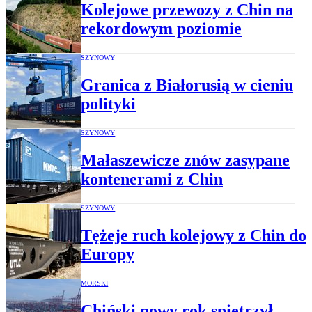
Kolejowe przewozy z Chin na
rekordowym poziomie
SZYNOWY
Granica z Białorusią w cieniu
polityki
SZYNOWY
Małaszewicze znów zasypane
kontenerami z Chin
SZYNOWY
Tężeje ruch kolejowy z Chin do
Europy
MORSKI
Chiński nowy rok spiętrzył