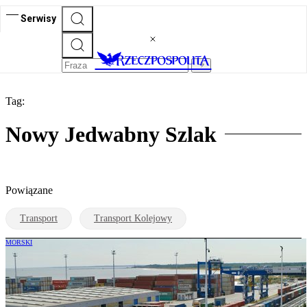
Serwisy
Tag:
Nowy Jedwabny Szlak
Powiązane
Transport
Transport Kolejowy
MORSKI
Polska stała się zapleczem logistycznym
Europy