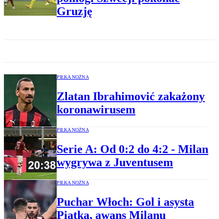
Gruzję
PIŁKA NOŻNA
Zlatan Ibrahimović zakażony
koronawirusem
PIŁKA NOŻNA
Serie A: Od 0:2 do 4:2 - Milan
wygrywa z Juventusem
PIŁKA NOŻNA
Puchar Włoch: Gol i asysta
Piątka, awans Milanu