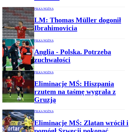
PIŁKA NOŻNA
LM: Thomas Müller dogonił
Ibrahimovicia
PIŁKA NOŻNA
Anglia - Polska. Potrzeba
zuchwałości
PIŁKA NOŻNA
Eliminacje MŚ: Hiszpania
rzutem na taśmę wygrała z
Gruzją
PIŁKA NOŻNA
Eliminacje MŚ: Zlatan wrócił i
pomógł Szwecji pokonać