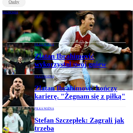
Osoby
EKONOMIA
Zlatan Ibrahimović w XTB
PIŁKA NOŻNA
Zlatan Ibrahimović
wykorzystał swój gniew
PIŁKA NOŻNA
Zlatan Ibrahimović kończy
karierę. "Żegnam się z piłką"
PIŁKA NOŻNA
Stefan Szczepłek: Zagrali jak
trzeba