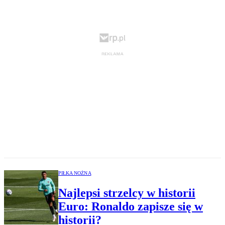
PIŁKA NOŻNA
Najlepsi strzelcy w historii
Euro: Ronaldo zapisze się w
historii?