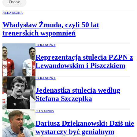
Osoby
PIŁKA NOŻNA
Władysław Żmuda, czyli 50 lat
trenerskich wspomnień
PIŁKA NOŻNA
Reprezentacja stulecia PZPN z
Lewandowskim i Piszczkiem
PIŁKA NOŻNA
Jedenastka stulecia według
Stefana Szczepłka
PLUS MINUS
Dariusz Dziekanowski: Dziś nie
wystarczy być genialnym