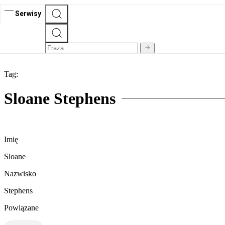
Serwisy
Tag:
Sloane Stephens
Imię
Sloane
Nazwisko
Stephens
Powiązane