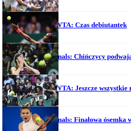
TENIS
Finały WTA: Czas debiutantek
TENIS
WTA Finals: Chińczycy podwaja
TENIS
Finały WTA: Jeszcze wszystkie 
TENIS
WTA Finals: Finałowa ósemka w