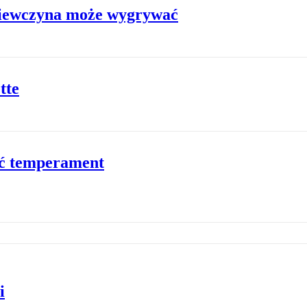
iewczyna może wygrywać
tte
ać temperament
i