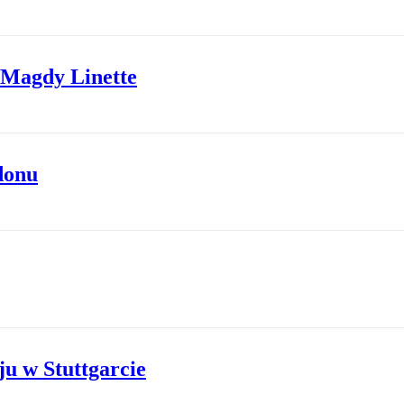
 Magdy Linette
donu
ju w Stuttgarcie