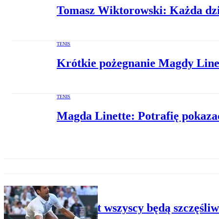
Tomasz Wiktorowski: Każda dz
TENIS
Krótkie pożegnanie Magdy Line
TENIS
Magda Linette: Potrafię pokaz
TENIS
Za 25 lat wszyscy będą szczęśliw