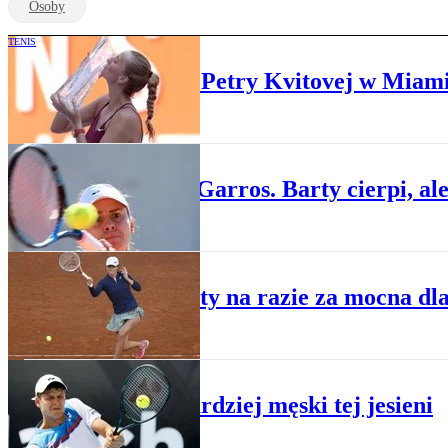
Osoby
TENIS
Sensacyjny triumf Petry Kvitovej w Miam
TENIS
Roland Garros. Barty cierpi, al
TENIS
Ash Barty na razie za mocna dla
TENIS
Tenis bardziej męski tej jesieni