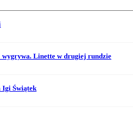
i
e wygrywa. Linette w drugiej rundzie
 Igi Świątek