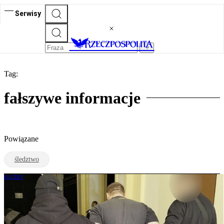
Serwisy
Tag:
fałszywe informacje
Powiązane
śledztwo
SŁUŻBY
Ujawniamy kim jest Maciej Z., adwokat
od fałszywych alarmów