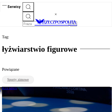
Serwisy
Tag:
łyżwiarstwio figurowe
Powiązane
Sporty zimowe
PLUS MINUS
Ilia Malinin robi rzeczy, których
wcześniej nie widzieliśmy