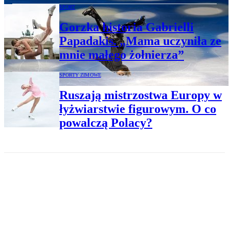
SPORT
Gorzka historia Gabrielli
Papadakis. „Mama uczyniła ze
mnie małego żołnierza”
SPORTY ZIMOWE
Ruszają mistrzostwa Europy w
łyżwiarstwie figurowym. O co
powalczą Polacy?