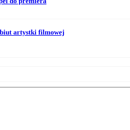
pel do premiera
iut artystki filmowej