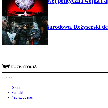
W Operze Narodowej polityczna wojna i a
OPERA
Opera Narodowa. Reżyserski deb
KONTAKT
O nas
Kontakt
Napisz do nas