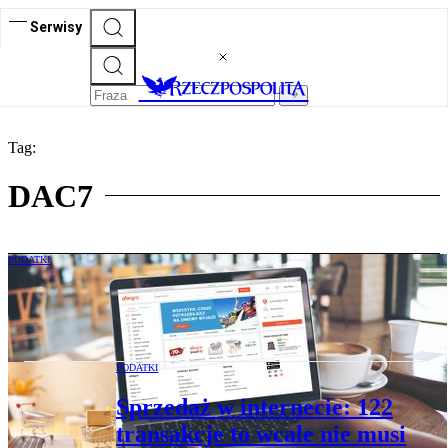
Serwisy
Tag:
DAC7
PODATKI
Handlujący w internecie dostają
wezwania. Fiskus prosi o korektę PIT
PODATKI
Sprzedaż w internecie: 122
transakcje to wcale nie musi