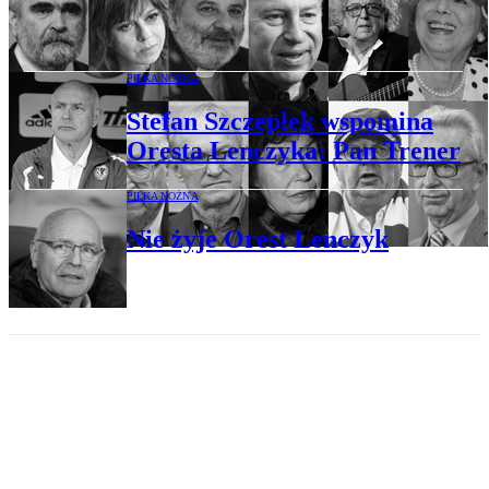
Wszystkich Świętych 2024. Znani Polacy,
którzy odeszli w ciągu ostatniego roku
PIŁKA NOŻNA
Stefan Szczepłek wspomina
Oresta Lenczyka: Pan Trener
PIŁKA NOŻNA
Nie żyje Orest Lenczyk