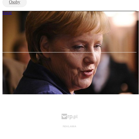
Osoby
ŚWIAT
Niemcy: co zrobić z Turkami?