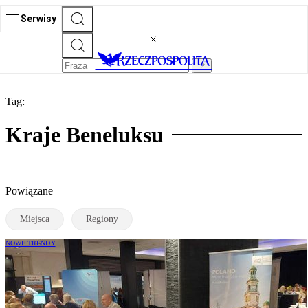
Serwisy
Tag:
Kraje Beneluksu
Powiązane
Miejsca
Regiony
NOWE TRENDY
Miasta, przyroda, spa i wellness – Polska
zaprezentowała się doradcom podróży z
Beneluksu