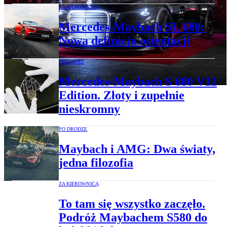
ZA KIEROWNICĄ
Mercedes-Maybach SL 680:
Nowa definicja ostentacji
PREMIERY
Mercedes-Maybach S 680 V12
Edition. Złoty i zupełnie
nieskromny
PO DRODZE
Maybach i AMG: Dwa światy,
jedna filozofia
ZA KIEROWNICĄ
To tam się wszystko zaczęło.
Podróż Maybachem S580 do