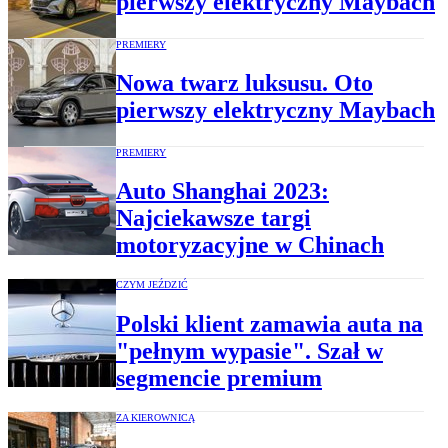
pierwszy elektryczny Maybach
PREMIERY
Nowa twarz luksusu. Oto
pierwszy elektryczny Maybach
PREMIERY
Auto Shanghai 2023:
Najciekawsze targi
motoryzacyjne w Chinach
CZYM JEŹDZIĆ
Polski klient zamawia auta na
"pełnym wypasie". Szał w
segmencie premium
ZA KIEROWNICĄ