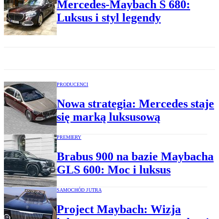
Mercedes-Maybach S 680:
Luksus i styl legendy
PRODUCENCI
Nowa strategia: Mercedes staje
się marką luksusową
PREMIERY
Brabus 900 na bazie Maybacha
GLS 600: Moc i luksus
SAMOCHÓD JUTRA
Project Maybach: Wizja