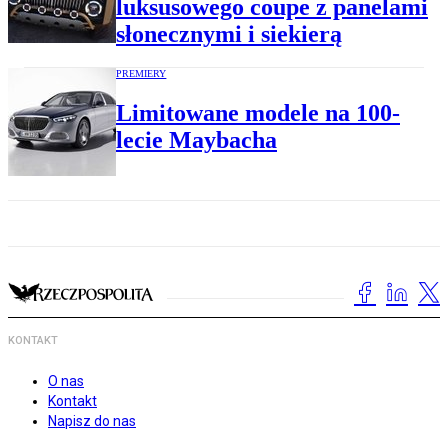
luksusowego coupe z panelami
słonecznymi i siekierą
PREMIERY
Limitowane modele na 100-
lecie Maybacha
KONTAKT
O nas
Kontakt
Napisz do nas