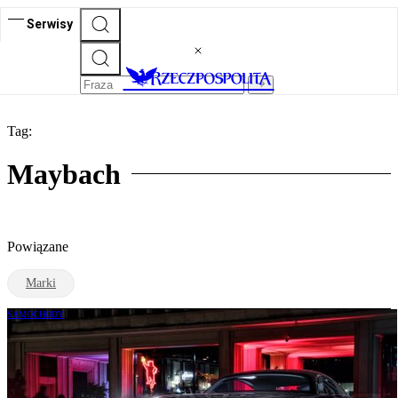
Serwisy
Tag:
Maybach
Powiązane
Marki
SAMOCHODY
Warszawa ma pierwsze w Europie Atelier
marki Maybach. Potrójna premiera