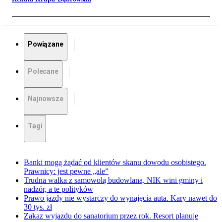
Powiązane
Polecane
Najnowsze
Tagi
Banki mogą żądać od klientów skanu dowodu osobistego.
Prawnicy: jest pewne „ale”
Trudna walka z samowolą budowlaną. NIK wini gminy i
nadzór, a te polityków
Prawo jazdy nie wystarczy do wynajęcia auta. Kary nawet do
30 tys. zł
Zakaz wyjazdu do sanatorium przez rok. Resort planuje