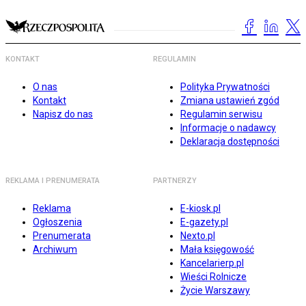
KONTAKT
REGULAMIN
O nas
Polityka Prywatności
Kontakt
Zmiana ustawień zgód
Napisz do nas
Regulamin serwisu
Informacje o nadawcy
Deklaracja dostępności
REKLAMA I PRENUMERATA
PARTNERZY
Reklama
E-kiosk.pl
Ogłoszenia
E-gazety.pl
Prenumerata
Nexto.pl
Archiwum
Mała księgowość
Kancelarierp.pl
Wieści Rolnicze
Życie Warszawy