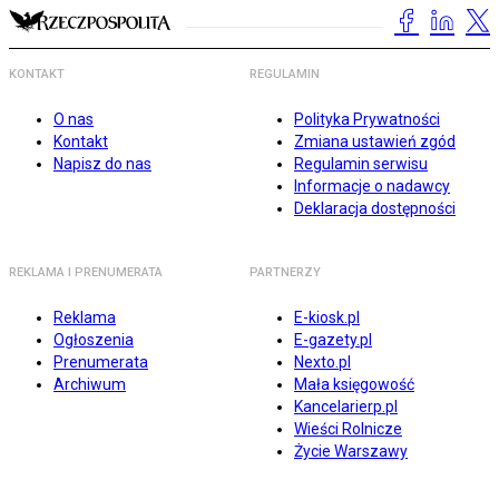
KONTAKT
REGULAMIN
O nas
Polityka Prywatności
Kontakt
Zmiana ustawień zgód
Napisz do nas
Regulamin serwisu
Informacje o nadawcy
Deklaracja dostępności
REKLAMA I PRENUMERATA
PARTNERZY
Reklama
E-kiosk.pl
Ogłoszenia
E-gazety.pl
Prenumerata
Nexto.pl
Archiwum
Mała księgowość
Kancelarierp.pl
Wieści Rolnicze
Życie Warszawy