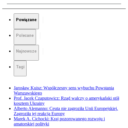
Powiązane
Polecane
Najnowsze
Tagi
Jarosław Kuisz: Współczesny sens wybuchu Powstania
Warszawskiego
Prof. Jacek Czaputowicz: Rząd walczy o amerykański stół
kosztem Ukrainy
Alberto Alemanno: Ceuta nie zagroziła Unii Europejskiej.
Zagroziła jej reakcja Europy
Marek A. Cichocki: Kraj pozorowanego rozwoju i
amatorskiej polityki