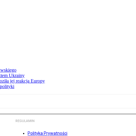
awskiego
ztem Ukrainy
ziła jej reakcja Europy
polityki
REGULAMIN
Polityka Prywatności