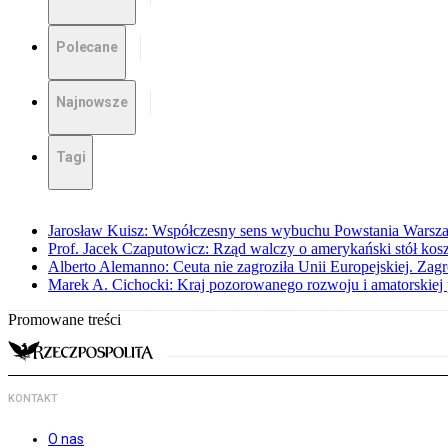
Polecane
Najnowsze
Tagi
Jarosław Kuisz: Współczesny sens wybuchu Powstania Warsz
Prof. Jacek Czaputowicz: Rząd walczy o amerykański stół kos
Alberto Alemanno: Ceuta nie zagroziła Unii Europejskiej. Zagro
Marek A. Cichocki: Kraj pozorowanego rozwoju i amatorskiej 
Promowane treści
KONTAKT
O nas