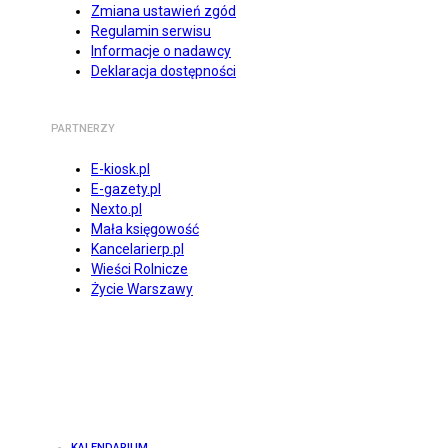
Zmiana ustawień zgód
Regulamin serwisu
Informacje o nadawcy
Deklaracja dostępności
PARTNERZY
E-kiosk.pl
E-gazety.pl
Nexto.pl
Mała księgowość
Kancelarierp.pl
Wieści Rolnicze
Życie Warszawy
KALENDARIUM