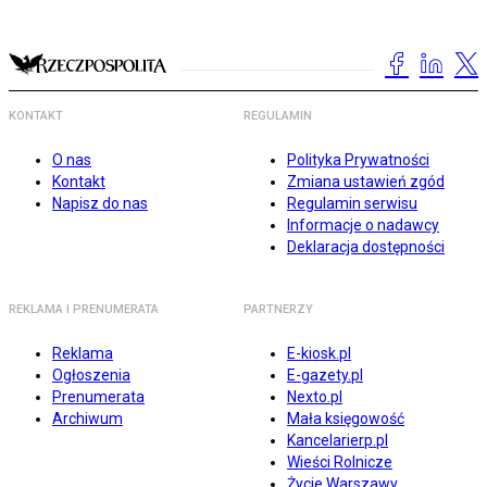
KONTAKT
REGULAMIN
O nas
Polityka Prywatności
Kontakt
Zmiana ustawień zgód
Napisz do nas
Regulamin serwisu
Informacje o nadawcy
Deklaracja dostępności
REKLAMA I PRENUMERATA
PARTNERZY
Reklama
E-kiosk.pl
Ogłoszenia
E-gazety.pl
Prenumerata
Nexto.pl
Archiwum
Mała księgowość
Kancelarierp.pl
Wieści Rolnicze
Życie Warszawy