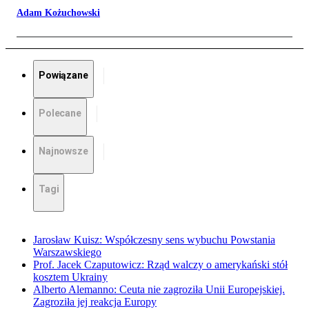
Adam Kożuchowski
Powiązane
Polecane
Najnowsze
Tagi
Jarosław Kuisz: Współczesny sens wybuchu Powstania
Warszawskiego
Prof. Jacek Czaputowicz: Rząd walczy o amerykański stół
kosztem Ukrainy
Alberto Alemanno: Ceuta nie zagroziła Unii Europejskiej.
Zagroziła jej reakcja Europy