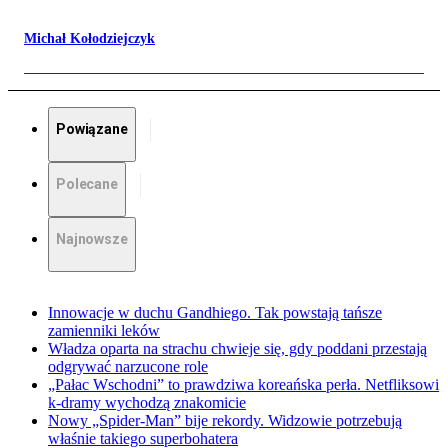
Michał Kołodziejczyk
Powiązane
Polecane
Najnowsze
Innowacje w duchu Gandhiego. Tak powstają tańsze
zamienniki leków
Władza oparta na strachu chwieje się, gdy poddani przestają
odgrywać narzucone role
„Pałac Wschodni” to prawdziwa koreańska perła. Netfliksowi
k-dramy wychodzą znakomicie
Nowy „Spider-Man” bije rekordy. Widzowie potrzebują
właśnie takiego superbohatera