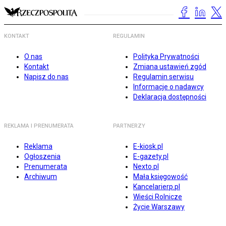
KONTAKT
REGULAMIN
O nas
Polityka Prywatności
Kontakt
Zmiana ustawień zgód
Napisz do nas
Regulamin serwisu
Informacje o nadawcy
Deklaracja dostępności
REKLAMA I PRENUMERATA
PARTNERZY
Reklama
E-kiosk.pl
Ogłoszenia
E-gazety.pl
Prenumerata
Nexto.pl
Archiwum
Mała księgowość
Kancelarierp.pl
Wieści Rolnicze
Życie Warszawy