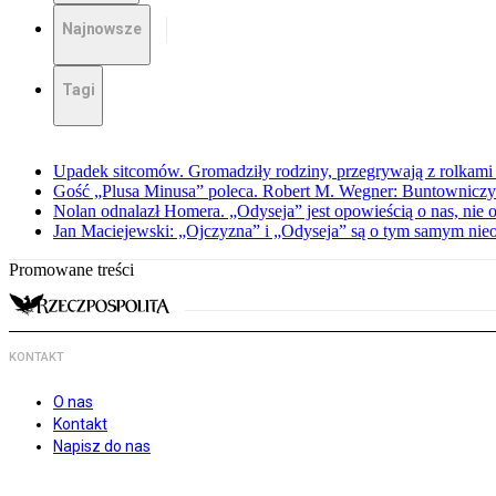
Najnowsze
Tagi
Upadek sitcomów. Gromadziły rodziny, przegrywają z rolkami 
Gość „Plusa Minusa” poleca. Robert M. Wegner: Buntowniczy r
Nolan odnalazł Homera. „Odyseja” jest opowieścią o nas, nie o
Jan Maciejewski: „Ojczyzna” i „Odyseja” są o tym samym nie
Promowane treści
KONTAKT
O nas
Kontakt
Napisz do nas