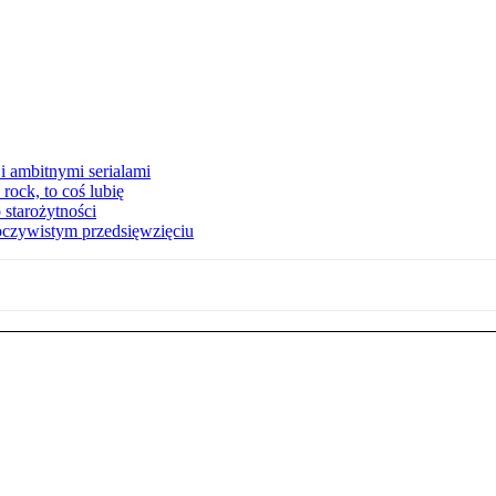
i ambitnymi serialami
ock, to coś lubię
 starożytności
oczywistym przedsięwzięciu