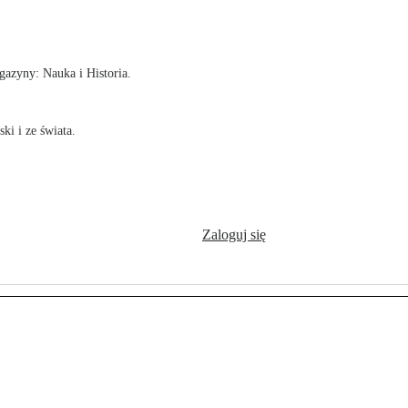
!
azyny: Nauka i Historia.
ki i ze świata.
Zaloguj się